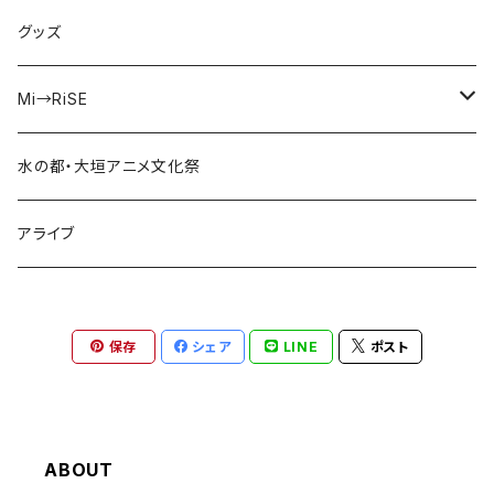
えのじょ放送部
グッズ
ISEKAIMODE
Mi→RiSE
あかねさす
夜見ベルノ
水の都・大垣アニメ文化祭
走れチュロス！
アライブ
牢毒蝶
保存
シェア
LINE
ポスト
ABOUT