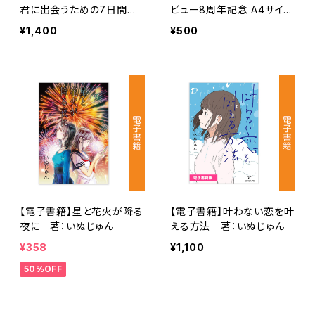
君に出会うための7日間
ビュー8周年記念 A4サイズ
～ 著：いぬじゅん
クリアファイル【ステキブッ
¥1,400
¥500
クスオンライン限定デザイ
ン】
【電子書籍】星と花火が降る
【電子書籍】叶わない恋を叶
夜に 著：いぬじゅん
える方法 著：いぬじゅん
¥358
¥1,100
50%OFF