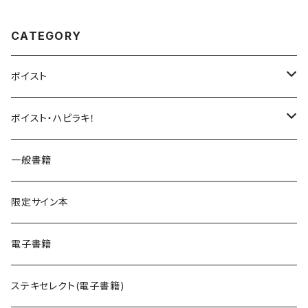
CATEGORY
ボイスト
UNDERCΦDE
ボイスト・ハピラキ！
ダンデライオン
ハルウラワ！
一般書籍
サイバスフィア
NACK3!
限定サイン本
kIllIng mE
声劇ふわろまん
電子書籍
Peek a Boo!
ステキセレクト(電子書籍)