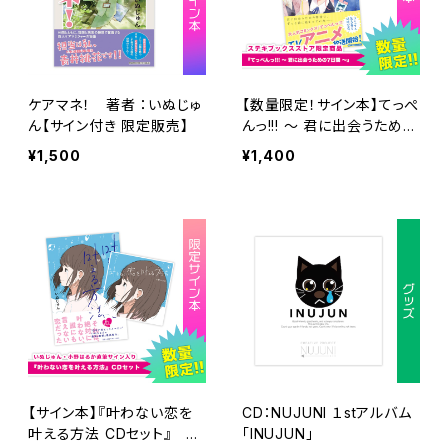
ケアマネ！ 著者 ：いぬじゅ
【数量限定！サイン本】てっぺ
ん【サイン付き 限定販売】
んっ!!! ～ 君に出会うための
7日間 ～ 著：いぬじゅん
¥1,500
¥1,400
【サイン本】『叶わない恋を
CD：NUJUNI １stアルバム
叶える方法 CDセット』 い
「INUJUN」