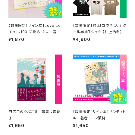
【数量限定！サイン本】Love Le
【数量限定】闘え！コウキくん / ク
tters~100 回継ぐこと~ 著者
ール半袖Tシャツ 【井上浩樹】
：作道雄
¥1,870
¥4,900
四度目のうぶごえ 著者 ：森春
【数量限定！サイン本】サンティト
子
ル 著者 ：一ノ瀬縫
¥1,650
¥1,650