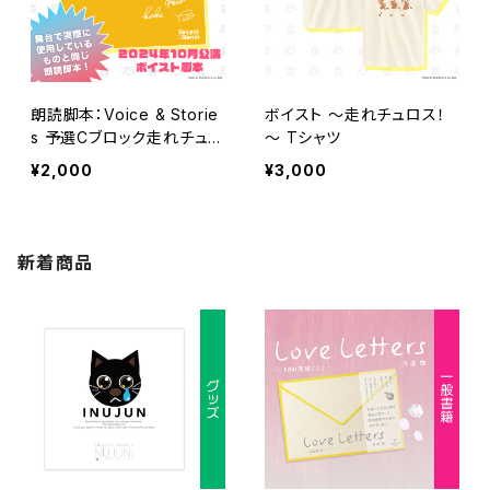
朗読脚本：Voice & Storie
ボイスト ～走れチュロス！
s 予選Cブロック走れチュロ
～ Tシャツ
ス！VS あかねさす「海老と
¥2,000
¥3,000
アイドルは振り向かない！」
新着商品