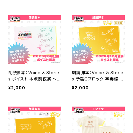
朗読脚本：Voice & Storie
朗読脚本：Voice ＆ Storie
s ボイスト 本戦前夜祭 〜
s 予選Ｃブロック 牢毒蝶 v
君に伝えたいことがある〜
s. 走れチュロス「壇上のメリ
¥2,000
¥2,000
私たちの決意表明！
ークリスマス」