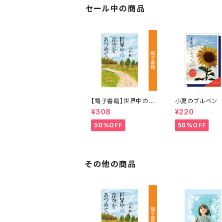
セール中の商品
【電子書籍】世界中の青
小夏のブルペン
空をあつめて 著：中村
月ハル
¥308
¥220
航
50%OFF
50%OFF
その他の商品