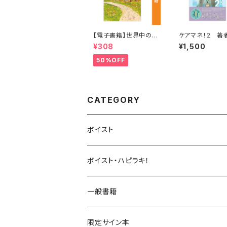
【電子書籍】世界中の青
ケアマネ！2 著者
空をあつめて 著：中村
ぬじゅん
¥308
¥1,500
航
50%OFF
CATEGORY
ボイスト
UNDERCΦDE
ボイスト・ハピラキ！
ダンデライオン
ハルウラワ！
一般書籍
サイバスフィア
NACK3!
限定サイン本