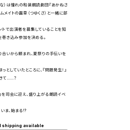
はな）は憧れの和装朗読劇団『あかねさ
ムメイトの露草（つゆくさ）と一緒に部
ントで出演者を募集していることを知
）を巻き込み参加を決める。
知り合いから頼まれ、夏祭りの手伝いを
っとしていたところに、『問題発生！』
きて……？
！』を司会に迎え、盛り上がる朗読イベ
いま、始まる!?
l shipping available