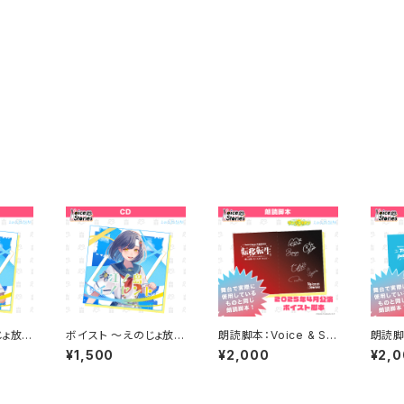
じょ放送
ボイスト ～えのじょ放送
朗読脚本：Voice & St
朗読脚本
～ CD
部 1stシングル～ CD
ories 予選最終試合 え
orie
¥1,500
¥2,000
¥2,
のじょ放送部v.s.ダンデ
流戦 U
ライオン「転移転生!君
S え
は今までに焼いたカル
First
ビの枚数を覚えてる?
印象か