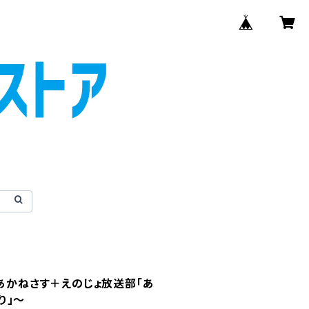
～あかねさす＋えのじょ放送部「あ
り」～