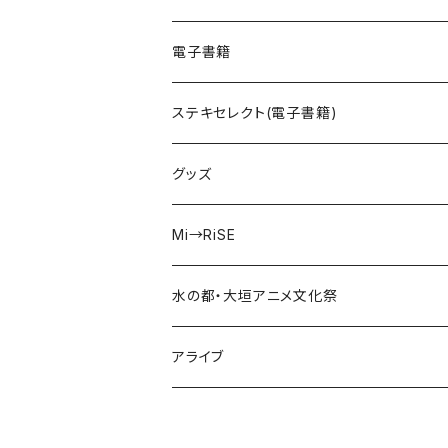
kIllIng mE
声劇ふわろまん
電子書籍
Peek a Boo!
ステキセレクト(電子書籍)
えのじょ放送部
グッズ
ISEKAIMODE
Mi→RiSE
あかねさす
夜見ベルノ
水の都・大垣アニメ文化祭
走れチュロス！
アライブ
牢毒蝶