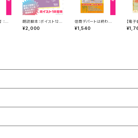
 ：い
朗読脚本：ボイスト12
信商デパートは終わら
【電子
～あかねさす＋えのじょ
ない 著者 ：塚田浩司
ア 著
¥2,000
¥1,540
¥1,7
放送部「あかねさす紫
イ編
の息吹は澄めり」～