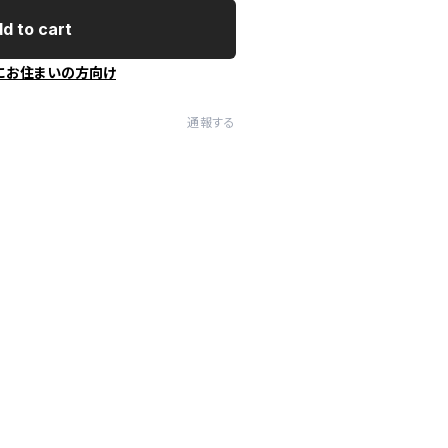
d to cart
にお住まいの方向け
通報する