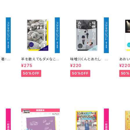
〜僕には救いたい人が
〜三人
いるんだ〜」
 著：皐
羊を数えてもダメなこ
味噌川くんとあたし
あおい
と 著：千楓
著：榎本まう
の 著
¥275
¥220
¥22
50%OFF
50%OFF
50%