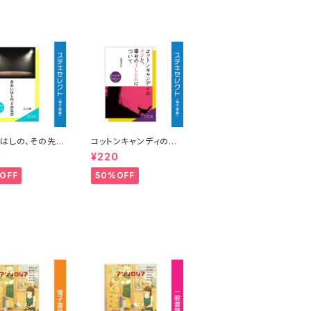
ならきっと…～」
はしの、その先
コットンキャンディのネ
：スミレ紺
コと、幸せの１LDKにつ
0
¥220
いて 著：藍澤李色
OFF
50%OFF