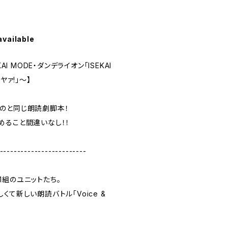
available
AI MODE・ダンデライオン「ISEKAI
ヤァ!」～】
のと同じ朗読劇脚本！
めること間違いなし！！
-------------------------
3人1組のユニットたち。
て新しい朗読バトル「Voice &