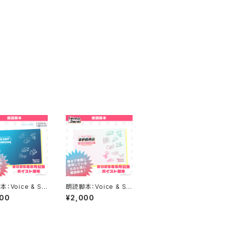
：Voice & St
朗読脚本：Voice & St
s ランダムマッチ交
ories ボイスト 本戦前
000
¥2,000
NDERCΦDE V
夜祭 〜君に伝えたいこ
のじょ放送部「The
とがある〜 私たちの決
 Impression 第1
意表明！
ら決めてました!