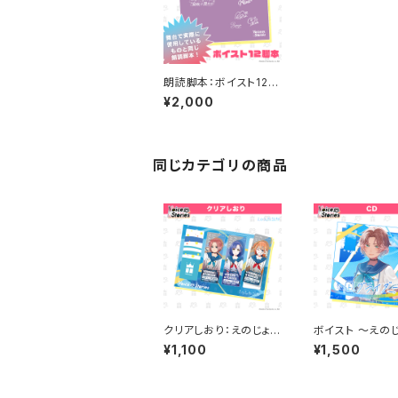
朗読脚本：ボイスト12
～あかねさす＋えのじょ
¥2,000
放送部「あかねさす紫
の息吹は澄めり」～
同じカテゴリの商品
クリアしおり：えのじょ放
ボイスト ～えの
送部
部 2ndシングル
¥1,100
¥1,500