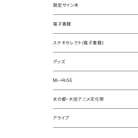
サイバスフィア
NACK3!
限定サイン本
kIllIng mE
声劇ふわろまん
電子書籍
Peek a Boo!
ステキセレクト(電子書籍)
えのじょ放送部
グッズ
ISEKAIMODE
Mi→RiSE
あかねさす
夜見ベルノ
水の都・大垣アニメ文化祭
走れチュロス！
アライブ
牢毒蝶