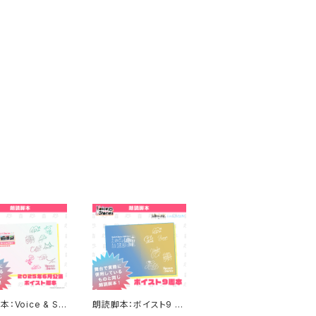
：Voice & St
朗読脚本：ボイスト9 ～
s ボイスト 本戦前
Voice & Stories 予選