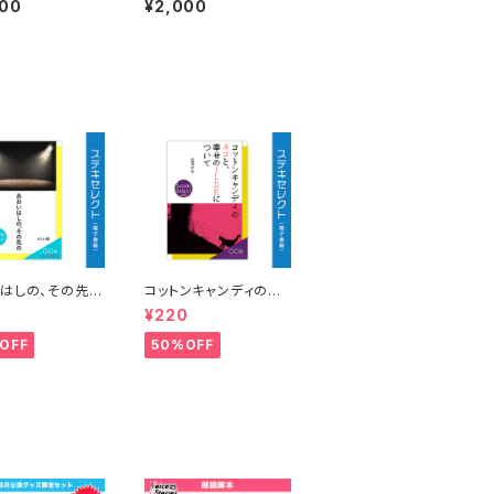
000
¥2,000
〜君に伝えたいこ
Aブロック『えのじょ放送
る〜 私たちの決
部 vs. kIllIng mE』～
！
はしの、その先
コットンキャンディのネ
：スミレ紺
コと、幸せの１LDKにつ
0
¥220
いて 著：藍澤李色
OFF
50%OFF