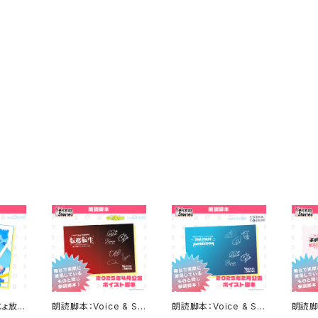
じょ放送
朗読脚本：Voice & St
朗読脚本：Voice & St
朗読脚本
 CD
ories 予選最終試合 え
ories ランダムマッチ交
orie