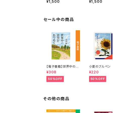
¥1,500
¥1,500
セール中の商品
【電子書籍】世界中の青
小夏のブルペン
空をあつめて 著：中村
月ハル
¥308
¥220
航
50%OFF
50%OFF
その他の商品