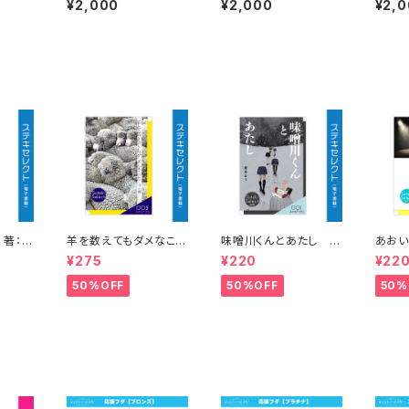
¥2,000
¥2,000
¥2,
のじょ放送部v.s.ダンデ
流戦 UNDERCΦDE V
夜祭 
ライオン「転移転生!君
S えのじょ放送部「The
とがあ
は今までに焼いたカル
First Impression 第1
意表明
ビの枚数を覚えてる?
印象から決めてました!
〜僕には救いたい人が
〜三人ならきっと…～」
いるんだ〜」
 著：皐
羊を数えてもダメなこ
味噌川くんとあたし
あおい
と 著：千楓
著：榎本まう
の 著
¥275
¥220
¥22
50%OFF
50%OFF
50%