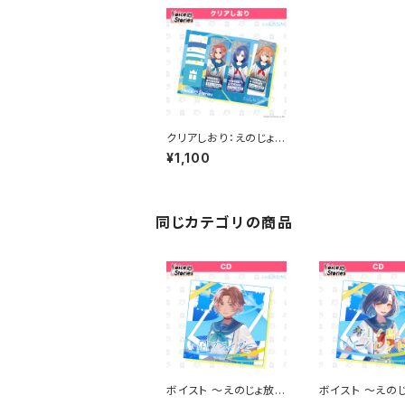
クリアしおり：えのじょ放
送部
¥1,100
同じカテゴリの商品
ボイスト ～えのじょ放送
ボイスト ～えの
部 2ndシングル～ CD
部 1stシングル～