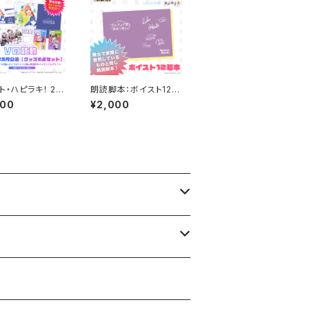
ト・ハピラキ！ 20
朗読脚本：ボイスト12
3月公演限定セッ
～あかねさす＋えのじょ
400
¥2,000
注生産】
放送部「あかねさす紫
の息吹は澄めり」～