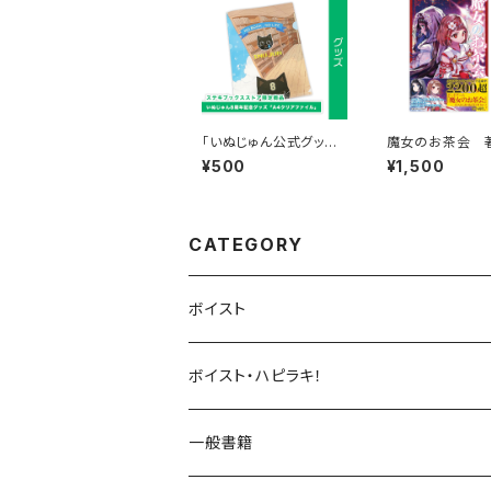
「いぬじゅん公式グッズ」
魔女のお茶会 著
デビュー8周年記念 A4
木野かなめ
¥500
¥1,500
サイズクリアファイル
【ステキブックスオンラ
イン限定デザイン】
CATEGORY
ボイスト
UNDERCΦDE
ボイスト・ハピラキ！
ダンデライオン
ハルウラワ！
一般書籍