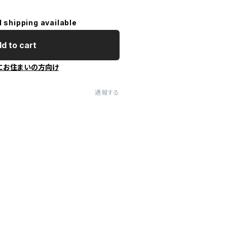
l shipping available
d to cart
にお住まいの方向け
通報する