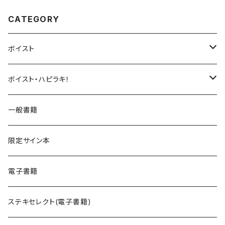
CATEGORY
ボイスト
UNDERCΦDE
ボイスト・ハピラキ！
ダンデライオン
ハルウラワ！
一般書籍
サイバスフィア
NACK3!
限定サイン本
kIllIng mE
声劇ふわろまん
電子書籍
Peek a Boo!
ステキセレクト(電子書籍)