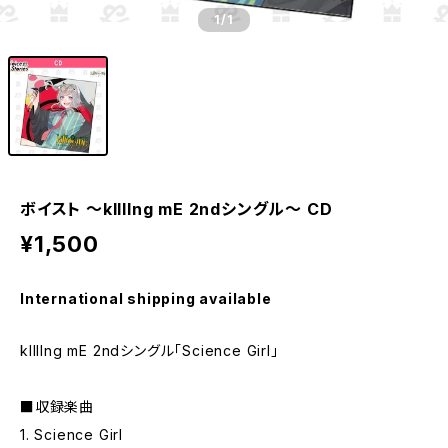
1
/1
ボイスト ～kIllIng mE 2ndシングル～ CD
¥1,500
International shipping available
kIllIng mE 2ndシングル「Science Girl」
■収録楽曲
1. Science Girl