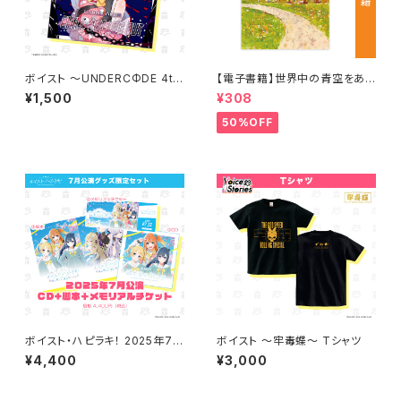
ボイスト ～UNDERCΦDE 4th
【電子書籍】世界中の青空をあつ
シングル～ CD
めて 著：中村 航
¥1,500
¥308
50%OFF
ボイスト・ハピラキ！ 2025年7月
ボイスト ～牢毒蝶～ Tシャツ
公演限定セット【受注生産】
¥4,400
¥3,000