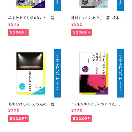
羊を数えてもダメなこと 著：千
味噌川くんとあたし 著：榎本ま
楓
う
¥275
¥220
50%OFF
50%OFF
あおいはしの、その先の 著：ス
コットンキャンディのネコと、幸
ミレ紺
せの１LDKについて 著：藍澤
¥220
¥220
李色
50%OFF
50%OFF