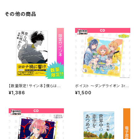
その他の商品
【数量限定！サイン本】僕らは風
ボイスト ～ダンデライオン 3rd
に吹かれて 著：河邉徹
シングル～ CD
¥1,386
¥1,500