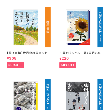
【電子書籍】世界中の青空をあつ
小夏のブルペン 著：皐月ハル
めて 著：中村 航
¥308
¥220
50%OFF
50%OFF