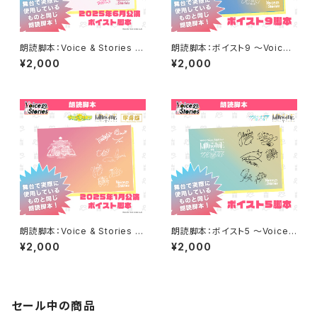
朗読脚本：Voice & Stories ボ
朗読脚本：ボイスト9 ～Voice
イスト 本戦前夜祭 〜君に伝え
& Stories 予選Aブロック『えの
¥2,000
¥2,000
たいことがある〜 私たちの決意
じょ放送部 vs. kIllIng mE』～
表明！
朗読脚本：Voice & Stories 新
朗読脚本：ボイスト5 ～Voice
春特別オンライン公演 kIllIng
& Stories 予選Aブロック 『kIll
¥2,000
¥2,000
mE VS.牢毒蝶 VS. ダンデライ
Ing mE vs. サイバスフィア』～
オン 三つ巴交流戦「それぞれの
箱の中身」
セール中の商品