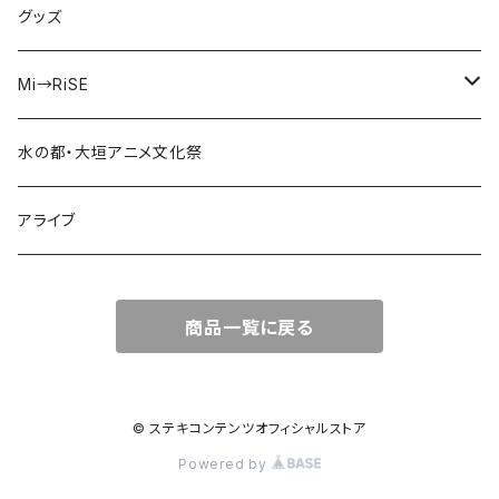
えのじょ放送部
グッズ
ISEKAIMODE
Mi→RiSE
あかねさす
夜見ベルノ
水の都・大垣アニメ文化祭
走れチュロス！
アライブ
牢毒蝶
商品一覧に戻る
© ステキコンテンツオフィシャルストア
Powered by