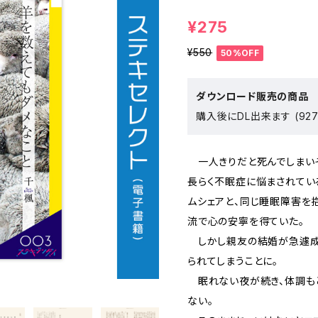
¥275
¥550
50%OFF
ダウンロード販売の商品
購入後にDL出来ます (927
一人きりだと死んでしまいそ
長らく不眠症に悩まされてい
ムシェアと、同じ睡眠障害を
流で心の安寧を得ていた。
しかし親友の結婚が急遽成
られてしまうことに。
眠れない夜が続き、体調も
ない。