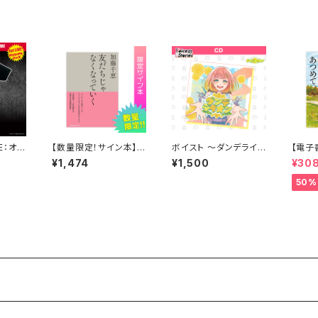
VE：オリ
【数量限定！サイン本】友
ボイスト ～ダンデライオ
【電子
シャツ】
だちじゃなくなってい
ン 1stシングル～ CD
空をあ
¥1,474
¥1,500
¥30
く 著者 ：加藤千恵
航
50%