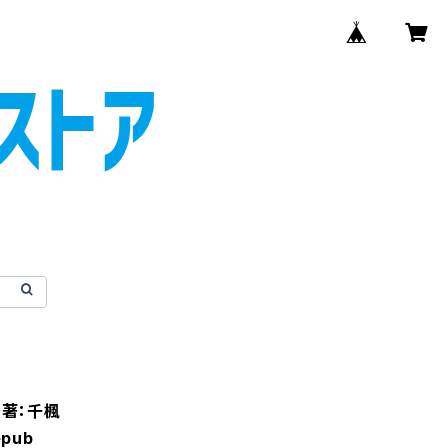
著：千楓
pub