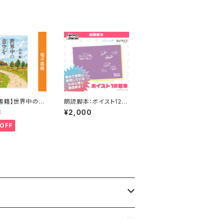
書籍】世界中の青
朗読脚本：ボイスト12
つめて 著：中村
～あかねさす＋えのじょ
8
¥2,000
放送部「あかねさす紫
の息吹は澄めり」～
OFF