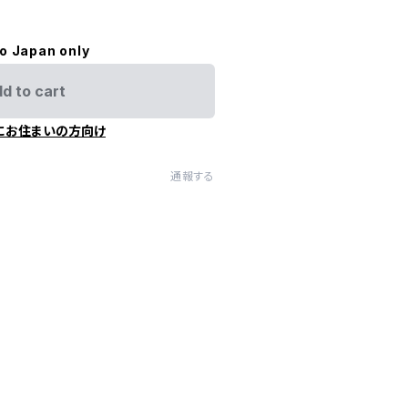
to Japan only
d to cart
にお住まいの方向け
通報する