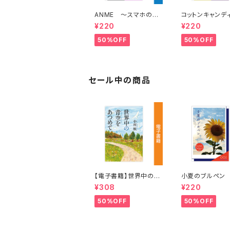
ANME ～スマホの中
コットンキャンデ
の失踪少女～ 著：菱
コと、幸せの１L
¥220
¥220
川あいず
いて 著：藍澤李
50%OFF
50%OFF
セール中の商品
【電子書籍】世界中の青
小夏のブルペン
空をあつめて 著：中村
月ハル
¥308
¥220
航
50%OFF
50%OFF