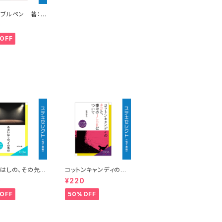
ブルペン 著：皐
ル
0
OFF
はしの、その先
コットンキャンディのネ
：スミレ紺
コと、幸せの１LDKにつ
0
¥220
いて 著：藍澤李色
OFF
50%OFF