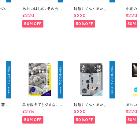
ィのネ
あおいはしの、その先
味噌川くんとあたし
小夏の
DKにつ
の 著：スミレ紺
著：榎本まう
月ハ
¥220
¥220
¥22
色
50%OFF
50%OFF
50%
 著：皐
羊を数えてもダメなこ
味噌川くんとあたし
あおい
と 著：千楓
著：榎本まう
の 著
¥275
¥220
¥22
50%OFF
50%OFF
50%