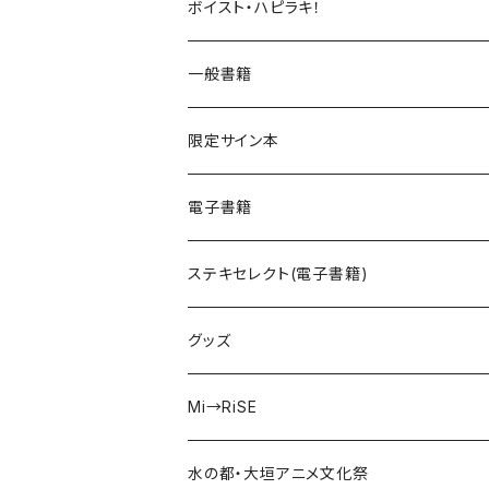
UNDERCΦDE
ボイスト・ハピラキ！
ダンデライオン
ハルウラワ！
一般書籍
サイバスフィア
NACK3!
限定サイン本
kIllIng mE
声劇ふわろまん
電子書籍
Peek a Boo!
ステキセレクト(電子書籍)
えのじょ放送部
グッズ
ISEKAIMODE
Mi→RiSE
あかねさす
夜見ベルノ
水の都・大垣アニメ文化祭