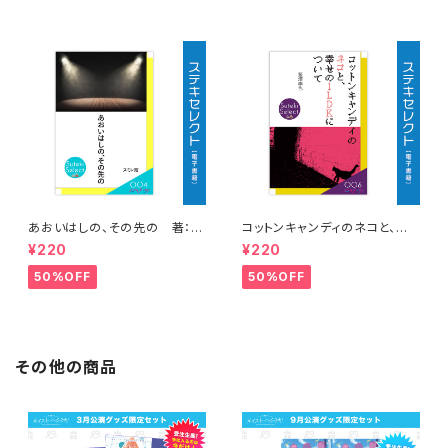
あおいはしの、その先の 著：ス
コットンキャンディのネコと、幸
ミレ紺
せの１LDKについて 著：藍澤
¥220
¥220
李色
50%OFF
50%OFF
その他の商品