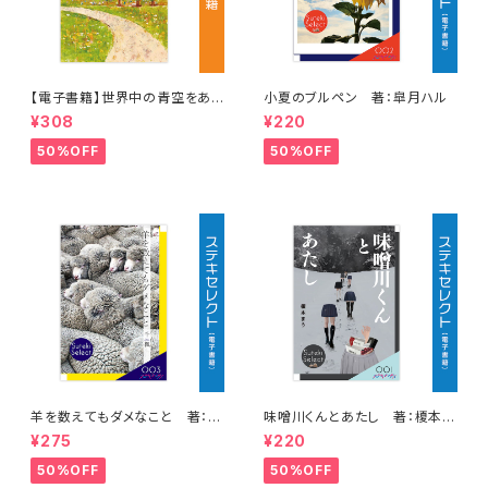
【電子書籍】世界中の青空をあつ
小夏のブルペン 著：皐月ハル
めて 著：中村 航
¥308
¥220
50%OFF
50%OFF
羊を数えてもダメなこと 著：千
味噌川くんとあたし 著：榎本ま
楓
う
¥275
¥220
50%OFF
50%OFF