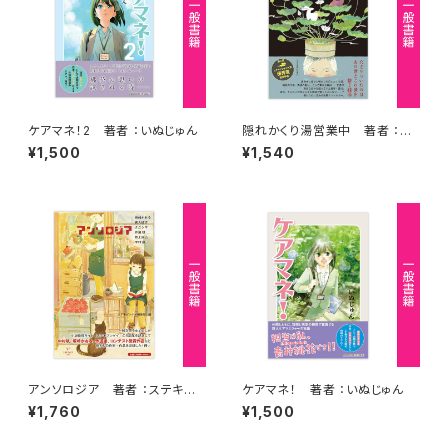
ケアマネ！2 著者 ：いぬじゅん
隠れかくり湯営業中 著者 ：ユ
メノ
¥1,500
¥1,540
アンソロジア 著者 ：ステキブ
ケアマネ！ 著者 ：いぬじゅん
ンゲイ編集部
¥1,760
¥1,500