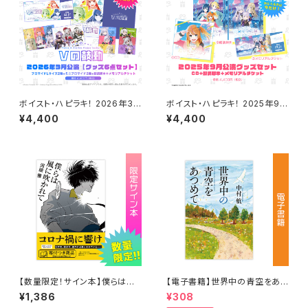
ボイスト・ハピラキ！ 2026年3
ボイスト・ハピラキ！ 2025年9月
月公演限定セット【受注生産】
公演限定セット【受注生産】
¥4,400
¥4,400
【数量限定！サイン本】僕らは風
【電子書籍】世界中の青空をあつ
に吹かれて 著：河邉徹
めて 著：中村 航
¥1,386
¥308