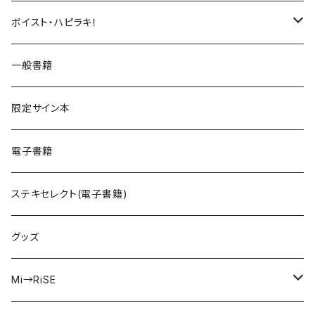
UNDERCΦDE
ボイスト・ハピラキ！
ダンデライオン
ハルウラワ！
一般書籍
サイバスフィア
NACK3!
限定サイン本
kIllIng mE
声劇ふわろまん
電子書籍
Peek a Boo!
ステキセレクト(電子書籍)
えのじょ放送部
グッズ
ISEKAIMODE
Mi→RiSE