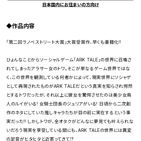
日本国内にお住まいの方向け
◆作品内容
「第二回ラノベストリート大賞」大賞受賞作、早くも書籍化!!
ひょんなことからソーシャルゲーム「ARK TALE」の世界に召喚さ
れてしまったアラサー女のトワ。そこが単なるゲーム世界ではな
く、この世界を観測している何者かによって、現実世界にソシャゲ
として再現されたものがARK TALEだという真実を知らされ愕然
とするトワだったが、それ以上に彼女を驚愕させたのは――美少女鳥
人のルイがいる! 女騎士団長のジュリアがいる! 日頃から二次創
作のネタにしていた推しキャラたちが目の前に実在するという事
実だった!! しかしトワが、全オタクがどんなに夢見ても叶えられな
いだろう現実を享受している間にも、ARK TALEの世界には異変
の足音がヒタヒタと近寄ってきて――!?