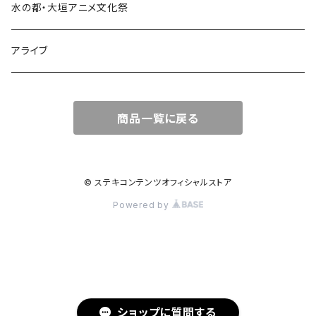
あかねさす
夜見ベルノ
水の都・大垣アニメ文化祭
走れチュロス！
アライブ
牢毒蝶
商品一覧に戻る
© ステキコンテンツオフィシャルストア
Powered by
ショップに質問する