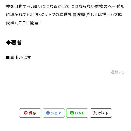
神を自称する、頼りにはなるが当てにはならない魔物のヘーゼル
に導かれてはじまった、トワの異世界冒険譚(もしくは推しカプ偏
愛譚)、ここに開幕!!
◆著者
■裏山かぼす
通報する
保存
シェア
LINE
ポスト