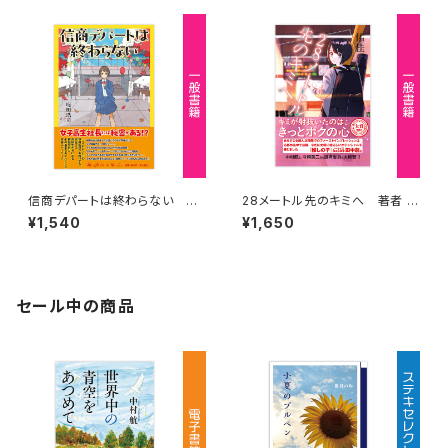
信商デパートは終わらない 著
28メートル先のキミへ 著者 ：
者 ：塚田浩司
佑佳
¥1,540
¥1,650
セール中の商品